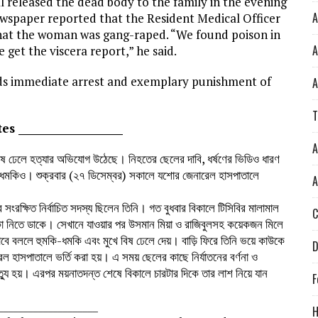
 released the dead body to the family in the evening
A
ewspaper reported that the Resident Medical Officer
 that the woman was gang-raped. “We found poison in
A
 get the viscera report,” he said.
s immediate arrest and exemplary punishment of
A
T
 _____________________
A
বিষ ঢেলে হত্যার অভিযোগ উঠেছে। নিহতের ছেলের দাবি, ধর্ষণের ভিডিও ধারণ
কি-ধমকিও। শুক্রবার (২৭ ডিসেম্বর) সকালে যশোর জেনারেল হাসপাতালে
A
রক্ষিত নির্বাচিত সদস্য ছিলেন তিনি। গত বুধবার বিকালে টিসিবির মালামাল
C
াকা নিতে ডাকে। সেখানে যাওয়ার পর উসমান মিয়া ও রাজিবুলসহ কয়েকজন মিলে
ে বললে হুমকি-ধমকি এবং মুখে বিষ ঢেলে দেয়। বাড়ি ফিরে তিনি ভয়ে কাউকে
D
 হাসপাতালে ভর্তি করা হয়। এ সময় ছেলের কাছে নির্যাতনের বর্ণনা ও
যু হয়। এরপর ময়নাতদন্ত শেষে বিকালে চারটার দিকে তার লাশ নিয়ে যান
F
____________________
H