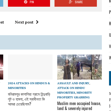
M
PIN
SHARE
P
st
Next post
R
U
V
W
N
2024 ATTACKS ON HINDUS &
ASSAULT AND INJURY
,
MINORITIES
ATTACK ON HINDU
MINORITIES
,
MINORITY
মনিরামপুর কাপালিয়া গ্রামে হিন্দুবাড়ি
PROPERTY GRABBING
লুট ও হামলা, এই স্বাধীনতা কি
Muslim men occupied house,
আমরা চেয়েছিলাম?
land & severely injured