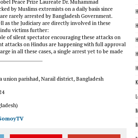
Nobel Peace Prize Laureate Dr. Muhammad
cked by Muslims extremists on a daily basis since
H
 are rarely arrested by Bangladesh Government.
l as the Judiciary are directly involved in these
H
indu victims further:
role of silent spectator encouraging these attacks on
H
lent attacks on Hindus are happening with full approval
ge in all these cases, a single arrest yet to be made
H
____________________
H
 union parishad, Narail district,
Bangladesh
K
24
L
ladesh)
M
 SomoyTV
M