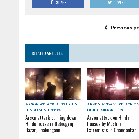
SHARE
TWEET
Previous po
RELATED ARTICLES
ARSON ATTACK
,
ATTACK ON
ARSON ATTACK
,
ATTACK O
HINDU MINORITIES
HINDU MINORITIES
Arson attack burning down
Arson attack on Hindu
Hindu house in Debieganj
houses by Muslim
Bazar, Thakurgaon
Extremists in Chandanbari