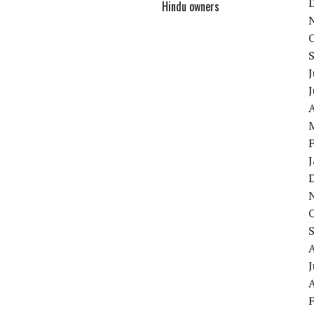
Hindu owners
J
A
J