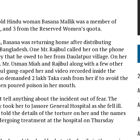
r old Hindu woman Basana Mallik was a member of
2, and 3 from the Reserved Women’s quota.
, Basana was returning home after distributing
Bangladesh. One Mr. Rajibul called her on the phone
ey that he owed to her from Daulatpur village. On her
 Mr. Usman Miah and Rajibul along with a few other
l gang-raped her and video recorded inside the
2
o demanded 2 lakh Taka cash from her if to avoid the
 men poured poison in her mouth.
A
 tell anything about the incident out of fear. The
A
ook her to Jassore General Hospital as she fell ill.
 told the details of the torture on her and the names
A
undergoing treatment at the hospital on Thursday
A