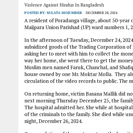
Violence Against Hindus In Bangladesh
POSTED BY:
SULATA MOJUMDER
DECEMBER 28, 2024
A resident of Poradanga village, about 50-yea
Maijpara Union Parishad (UP) ward numbers 1, 
In the afternoon of Tuesday, December 24, 2024
subsidized goods of the Trading Corporation of 
asking her to meet with him to collect the mon
way her home, she went there to get the money.
Muslim men named Faruk, Chanchal, and Shafiqu
house owned by one Mr. Moktar Molla. They als
circulation of the video records to public. The
On returning home, victim Basana Mallik did not
next morning Thursday December 25, the family t
The hospital admitted her. She while at hospital
of the criminals to the family. She died while 
night, December 26, 2024.