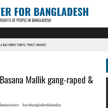
TER FOR BANGLADESH
IGHTS OF PEOPLE IN BANGLADESH
A KALI HINDU TEMPLE, PRIEST INJURED
AN GANESH PAL HACKED TO DEATH IN COX’S BAZAR
S FOR CASTING BALLOTS FOR “SHEAF OF PADDY” SYMBOL
IN PATHATULA TARAPUR TEA ESTATE
 Basana Mallik gang-raped &
AKAR FOUND IN LOCAL POND
hminorities
Savebangladeshihindus