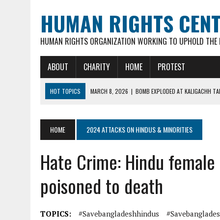
HUMAN RIGHTS CEN
HUMAN RIGHTS ORGANIZATION WORKING TO UPHOLD THE R
ABOUT
CHARITY
HOME
PROTEST
HOT TOPICS
MARCH 8, 2026
|
BOMB EXPLODED AT KALIGACHH TAL
MARCH 7, 2026
|
FATHER OF 3 YOUNG CHILDREN, 35-YR OLD HINDU M
FEBRUARY 16, 2026
|
VIOLENT ATTACKS & LOOTING OF HINDU FAMILIE
HOME
2024 ATTACKS ON HINDUS & MINORITIES
FEBRUARY 16, 2026
|
ARSON ATTACK ON GOUR-NITAI HINDU TEMPLE 
Hate Crime: Hindu female
MARCH 18, 2026
|
DEAD BODY OF MURDERED HINDU YOUTH DIPAN MAL
poisoned to death
TOPICS:
#savebangladeshhindus
#savebanglades